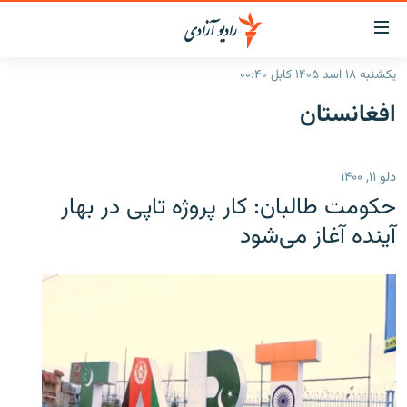
ینک‌های
ابل
سترسی
یکشنبه ۱۸ اسد ۱۴۰۵ کابل ۰۰:۴۰
ازگشت
صفحه نخست
افغانستان
ه
گزارش‌ها
تن
صلی
خبرها
افغانستان
دلو ۱۱, ۱۴۰۰
ازگشت
جدول نشرات
منطقه
افغانستان
ه
حکومت طالبان: کار پروژه تاپی در بهار
نوی
مصاحبه‌ها
جهان
شرق میانه
آینده آغاز می‌شود
صلی
برنامه‌ها
جهان
راجعه
ه
مجموعه تصویری
فحه
ورزش
ستجو
بحران مهاجرت
'کووید-۱۹'