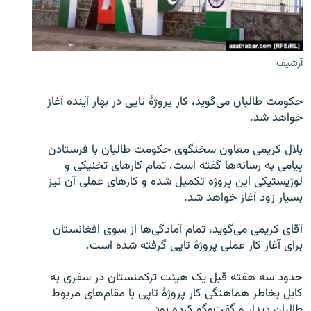
تماس
صفحه پشتو
آرشیف
Azadi English
حکومت طالبان می‌گوید، کار پروژۀ تاپی در بهار آینده آغاز
به ما بپیوندید
خواهد شد.
بلال کریمی معاون سخنگوی حکومت طالبان با فرستادن
پیامی به رسانه‌ها گفته است، تمام کارهای تخنیکی و
همۀ سایت‌های رادیو آزادی/ رادیو اروپای آزاد
لوژیستیکی این پروژه تکمیل شده و کارهای عملی آن نیز
بسیار زود آغاز خواهد شد.
آقای کریمی می‌گوید، تمام آمادگی‌ها از سوی افغانستان
برای آغاز کار عملی پروژۀ تاپی گرفته شده است.
حدود سه هفته قبل یک هیئت ترکمنستان در سفری به
کابل بخاطر هماهنگی کار پروژۀ تاپی با مقام‌های مربوط
طالبان دیدار و گفت‌وگو کرده بود.