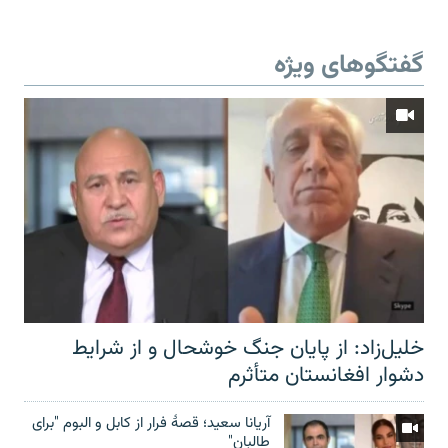
گفتگوهای ویژه
خلیل‌زاد: از پایان جنگ خوشحال و از شرایط
دشوار افغانستان متأثرم
آریانا سعید؛ قصۀ فرار از کابل و البوم "برای
طالبان"