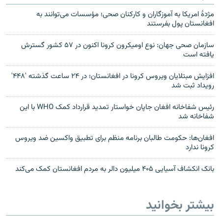
مژدۀ امریکا به آموزگاران و کارکنان صحی؛ مؤسسات می‌توانند به
افغانستان پول بفرستند
سازمان صحی جهان: نوع اومیکرون کرونا اکنون در ۵۷ کشور گسترش
یافته است
افزایش مبتلایان ویروس کرونا در افغانستان؛ در ۲۴ ساعت گذشته '۴۴۸'
رویداد ثبت شد
رئیس شفاخانه افغان جاپان خواستار تمدید قرارداد کمک WHO با این
شفاخانه شد
افغان‌ها: حکومت طالبان برنامه منظم برای تطبیق واکسین ضد ویروس
کرونا ندارد
بانک انکشاف آسیایی ۴۰۵ میلیون دالر به مردم افغانستان کمک می‌کند
بیشتر بخوانید