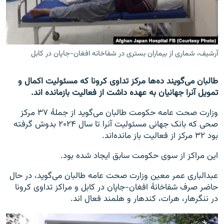
تماس
صفحه پشتو
Azadi English
آرشیف، شماری از بیماران بستری در شفاخانه افغان-جاپان در کابل
به ما بپیوندید
طالبان می‌گویند ده‌ها مرکز تداوی کرونا که مسئولیت اکمال و
تمویل آنرا جهانیان به عهده داشت از فعالیت بازمانده اند.
وزارت صحت عامه حکومت طالبان می‌گوید از جملۀ ۳۷ مرکز
صحی که بانک جهانی مسئولیت آنرا تا سال ۲۰۲۴ بدوش گرفته
همۀ سایت‌های رادیو آزادی/ رادیو اروپای آزاد
بود ۳۲ مرکز از فعالیت باز مانده‌اند.
این مراکز از سوی حکومت سابق ایجاد شده بود.
عبدالباری عمر معین وزارت صحت عامه طالبان می‌گوید، در حال
حاضر صرف شفاخانۀ افغان-جاپان در کابل و مراکز تداوی کرونا
در ننگرهار، هرات، کندهار و هلمند فعال اند.