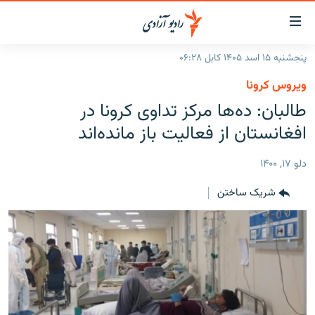
ینک‌های
ابل
سترسی
پنجشنبه ۱۵ اسد ۱۴۰۵ کابل ۰۶:۲۸
ازگشت
صفحه نخست
ویروس کرونا
ه
گزارش‌ها
طالبان: ده‌ها مرکز تداوی کرونا در
تن
صلی
خبرها
افغانستان
افغانستان از فعالیت باز مانده‌اند
ازگشت
جدول نشرات
منطقه
افغانستان
ه
دلو ۱۷, ۱۴۰۰
نوی
مصاحبه‌ها
جهان
شرق میانه
صلی
شریک ساختن
برنامه‌ها
جهان
راجعه
ه
مجموعه تصویری
فحه
ورزش
ستجو
بحران مهاجرت
'کووید-۱۹'