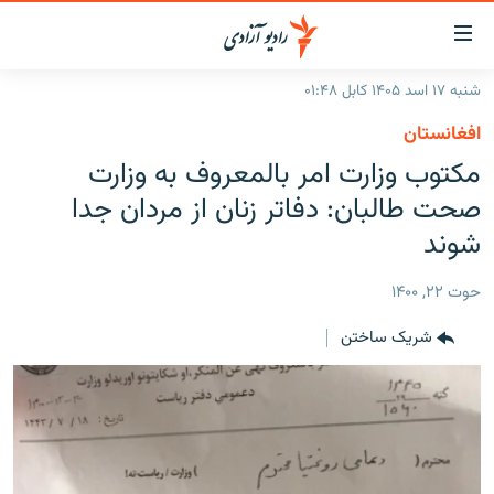
ینک‌های
ابل
سترسی
شنبه ۱۷ اسد ۱۴۰۵ کابل ۰۱:۴۸
ازگشت
صفحه نخست
افغانستان
ه
گزارش‌ها
مکتوب وزارت امر بالمعروف به وزارت
تن
صلی
خبرها
افغانستان
صحت طالبان: دفاتر زنان از مردان جدا
ازگشت
جدول نشرات
شوند
منطقه
افغانستان
ه
نوی
مصاحبه‌ها
جهان
شرق میانه
حوت ۲۲, ۱۴۰۰
صلی
برنامه‌ها
جهان
راجعه
شریک ساختن
ه
مجموعه تصویری
فحه
ورزش
ستجو
بحران مهاجرت
'کووید-۱۹'