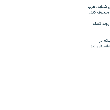
ی شتابد، غرب
 منحرف کند.
 روند کمک
لکه در
انستان نیز