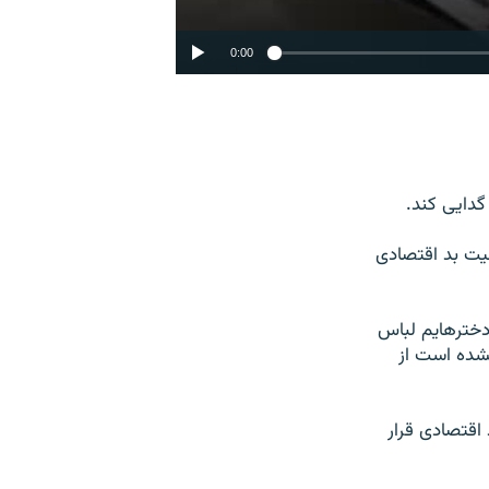
0:00
EMBED
به اشتراک گذاشتن
گدایی کند.
یت بد اقتصادی
دخترهایم لباس
نشده است از
480p
د اقتصادی قرار