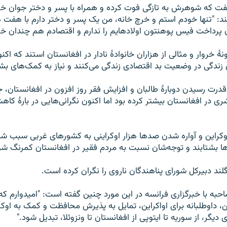
 گفت که شوهرش به تازگی فوت کرده و همراه با پسر و دختر جوان خو
ند: "تنها خودم استم و خرچ خانه، من یک پسر و دختر دارم با هفت
ن پرداخت فیس پوهنتون اولاد‌هایم را ندارم و اقتصادم هم چندان 
نۀ خروار و مثالی از هزاران خانوادۀ نادار در افغانستان استند که اک
ی زندگی در وضعیت بد اقتصادی زندگی می‌کنند و نیاز به کمک‌های بشر
درت رسیدن دوبارۀ طالبان و افزایش فقر روز افزون در افغانستان، ج
ی در افغانستان بیشتر کرده بود اما اکنون نگرانی‌هایی در بارۀ کا
وکراین و آواره شدن صدها هزار اوکراینی به کشورهای غربی سبب شد 
ها بشتابند و توجه‌شان نسبت به مردم فقیر در افغانستان کمرنگ شو
لند دبیرکل شورای پناهندگان ناروی را نگران کرده است.
صاحبه با خبرگزاری فرانسه در این مورد چنین گفته است: "امیدوارم ک
ین، داوطلبانه برای اواکراین، تمایل به پذیرش محافظت و کمک به اوکرای
دیگر، از سوریه تا ایتوپی از افغانستان تا ونزوئلا، تبدیل شود."