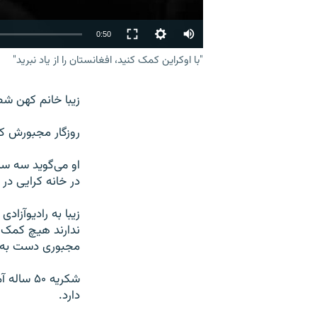
Auto
0:50
240p
"با اوکراین کمک کنید، افغانستان را از یاد نبرید"
360p
زیبا خانم کهن 
480p
روزگار مجبورش کرد
720p
1080p
او می‌گوید سه س
در خانه کرایی در 
زیبا به رادیوآزا
ندارند هیچ کمک ب
Auto
مجبوری دست به گد
شکریه ۵۰
دارد.