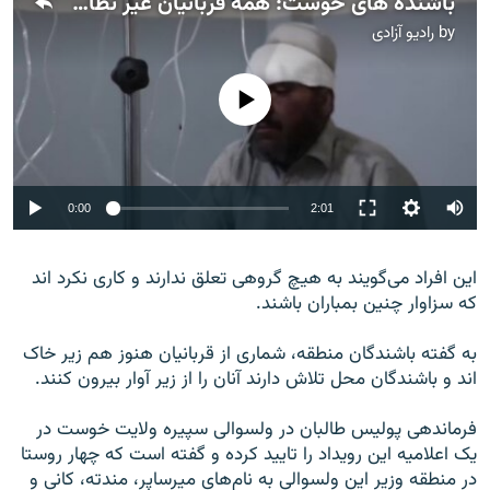
باشنده های خوست: همه قربانیان غیر نظامیان بودند
by
رادیو آزادی
No media source currently available
Auto
0:00
2:01
240p
این افراد می‌گویند به هیچ گروهی تعلق ندارند و کاری نکرد اند
360p
که سزاوار چنین بمباران باشند.
480p
360p
240p
Auto
480p
به گفته باشندگان منطقه، شماری از قربانیان هنوز هم زیر خاک
720p
1080p
720p
اند و باشندگان محل تلاش دارند آنان را از زیر آوار بیرون کنند.
1080p
فرماندهی پولیس طالبان در ولسوالی سپیره ولایت خوست در
یک اعلامیه‌ این رویداد را تایید کرده و گفته است که چهار روستا
در منطقه وزیر این ولسوالی به نام‌های میرساپر، مندته، کانی و