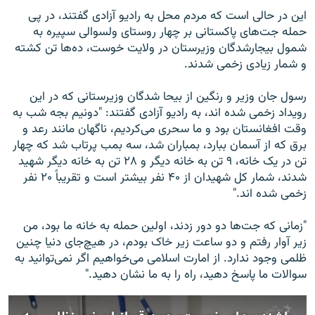
این در حالی است که مردم محل به رادیو آزادی گفتند، در پی
حمله جت‌های پاکستانی بر چهار روستای ولسوالی سپیره به
شمول بیجارشدگان وزیرستان در ولایت خوست، ده‌ها تن کشته
و شمار زیادی زخمی شدند.
رسول جان وزیر و رنگین از بیحا شدگان وزیرستانی که در این
رویداد زخمی شده اند، به رادیو آزادی گفتند: "دونیم بجه شب به
وقت افغانستان بود و ما سحری می‌کردیم، ناگهان مانند رعد و
برق که از آسمان ببارد، بمباران شد، سه بمب پرتاب شد که چهار
تن در یک خانه، ۹ تن به خانه دیگر و ۲۸ تن به خانه دیگر شهید
شدند، شمار کل شهیدان از ۴۰ نفر بیشتر است و تقریباً ۲۰ نفر
زخمی شده اند."
"زمانی که جت‌ها دو دور زدند، اولین حمله به خانه ما بود، من
زیر آوار رفتم و دو ساعت زیر خاک بودم، در هیچ‌جای دنیا چنین
ظلمی وجود ندارد. از امارت اسلامی می‌خواهیم اگر نمی‌توانید به
سوالات ما پاسخ دهید، راه را به ما نشان دهید."