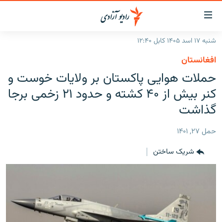
ینک‌های
ابل
سترسی
شنبه ۱۷ اسد ۱۴۰۵ کابل ۱۲:۴۰
ازگشت
صفحه نخست
افغانستان
ه
گزارش‌ها
حملات هوایی پاکستان بر ولایات خوست و
تن
صلی
خبرها
افغانستان
کنر بیش از ۴۰ کشته و حدود ۲۱ زخمی برجا
ازگشت
جدول نشرات
گذاشت
منطقه
افغانستان
ه
نوی
مصاحبه‌ها
جهان
شرق میانه
حمل ۲۷, ۱۴۰۱
صلی
برنامه‌ها
جهان
راجعه
شریک ساختن
ه
مجموعه تصویری
فحه
ورزش
ستجو
بحران مهاجرت
'کووید-۱۹'