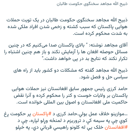
‌ذبیح الله مجاهد سخنگوی حکومت طالبان
ذبیح الله مجاهد سخنگوی حکومت طالبان در یک تویت حملات
هوایی پاکستان که سبب کشته و زخمی شدن افراد ملکی شده
به شدت محکوم کرده است.
آقای مجاهد نوشته: " بالای پاکستان صدا می‌کنیم که در چنین
مسائل حوصله افغان ها را آزمایش نکند و باز هم چنین اشتباه را
تکرار نکند که نتایج بد در پی خواهد داشت."
ذبیح الله مجاهد گفته که مشکلات دو کشور باید از راه های
سیاسی حل و فصل شود.
حامد کرزی رئیس جمهور سابق افغانستان نیز حملات هوایی
پاکستان بر ولایات خوست و کنر را محکوم کرده و آنرا نقض
حاکمیت ملی افغانستان و اصول بین المللی خوانده است.
…موازینو خلاف عمل بولي.حامد کرزی د
#پاکستان
پر حکومت ږغ
کوي چې په سیمه کې د تروریزم د لمنځه وړلو لپاره، چې د
#افغانستان
خلک یې له کلونو راهیسې قرباني دي، په خپلو