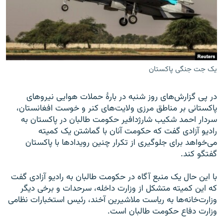
تماس
صفحه پشتو
Azadi English
یک جت جنگی پاکستان
به ما بپیوندید
در پی گزارش‌های روز شنبه در بارۀ حملات هوایی نیروهای
پاکستانی بر مناطق مرزی ولایت‌های کنر و خوست افغانستان،
سردار احمد شکیب شارژدافیر حکومت طالبان در پاکستان به
همۀ سایت‌های رادیو آزادی/ رادیو اروپای آزاد
رادیو آزادی گفت که حکومت آنان با گماشتن یک کمیته‌
می‌خواهد برای جلوگیری از تکرار چنین رویدادها با پاکستان
گفتگو کند.
با این حال یک منبع آگاه در حکومت طالبان به رادیو آزادی گفت
که این کمیته متشکل از وزارت داخله، سرحدات و برخی دیگر
وزارت‌خانه‌ها به ریاست ملاشیرین آخند، رئیس استخبارات نظامی
وزارت دفاع حکومت طالبان است.