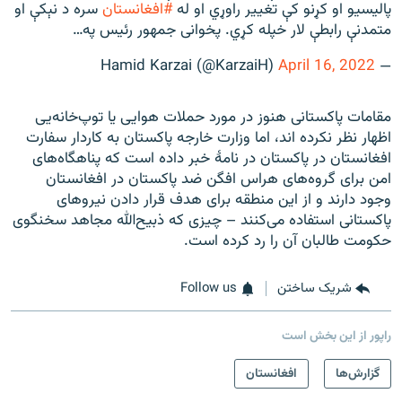
پالیسیو او کړنو کې تغییر راوړي او له
#افغانستان
سره د نېکې او
متمدنې رابطې لار خپله کړي. پخوانی جمهور رئیس په…
April 16, 2022
— Hamid Karzai (@KarzaiH)
مقامات پاکستانی هنوز در مورد حملات هوایی یا توپ‌خانه‌یی
اظهار نظر نکرده اند، اما وزارت خارجه پاکستان به کاردار سفارت
افغانستان در پاکستان در نامۀ خبر داده است که پناهگاه‌های
امن برای گروه‌های هراس افگن ضد پاکستان در افغانستان
وجود دارند و از این منطقه برای هدف قرار دادن نیروهای
پاکستانی استفاده می‌کنند – چیزی که ذبیح‌الله مجاهد سخنگوی
حکومت طالبان آن را رد کرده است.
شریک ساختن
Follow us
راپور از این بخش است
گزارش‌ها
افغانستان