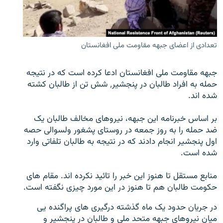
تماس
صفحه پشتو
تعدادی از اعضای جبهه مقاومت ملی افغانستان
Azadi English
جبهه مقاومت ملی افغانستان ادعا کرده است که در نتیجه
به ما بپیوندید
حمله به افراد طالبان در پنجشیر٬ شش تن از طالبان کشته
شده اند.
بر اساس خبرنامه این جبهه، نیروهای مخالف طالبان یک
همۀ سایت‌های رادیو آزادی/ رادیو اروپای آزاد
ضد حمله را به روز جمعه در روستای پشغور ولسوالی حصه
اول پنجشیر انجام دادند که در نتیجه به طالبان تلفاتی وارد
شده است.
منابع مستقل تا هنوز این خبر را تائید نکرده اند. مقام های
حکومت طالبان هم تا هنوز در این مورد چیزی نگفته است.
در جریان حدود یک ماه گذشته درگیری های پراگنده یی
میان نیروهای جبهه متحد ملی و طالبان در پنجشیر و