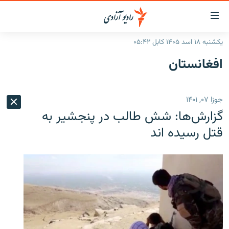
ینک‌های
ابل
سترسی
یکشنبه ۱۸ اسد ۱۴۰۵ کابل ۰۵:۴۲
ازگشت
صفحه نخست
افغانستان
ه
گزارش‌ها
تن
صلی
خبرها
افغانستان
جوزا ۰۷, ۱۴۰۱
ازگشت
جدول نشرات
منطقه
افغانستان
ه
گزارش‌ها: شش طالب در پنجشیر به
نوی
مصاحبه‌ها
جهان
شرق میانه
قتل رسیده اند
صلی
برنامه‌ها
جهان
راجعه
ه
مجموعه تصویری
فحه
ورزش
ستجو
بحران مهاجرت
'کووید-۱۹'