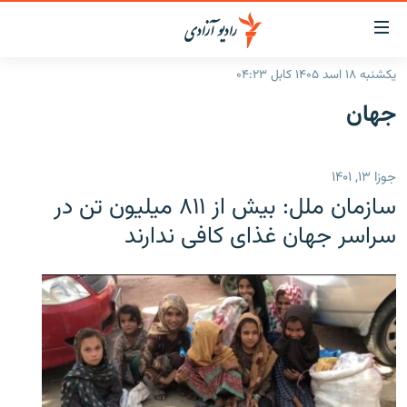
ینک‌های
ابل
سترسی
یکشنبه ۱۸ اسد ۱۴۰۵ کابل ۰۴:۲۳
ازگشت
صفحه نخست
جهان
ه
گزارش‌ها
تن
صلی
خبرها
افغانستان
جوزا ۱۳, ۱۴۰۱
ازگشت
جدول نشرات
منطقه
افغانستان
ه
سازمان ملل: بیش از ۸۱۱ میلیون تن در
نوی
مصاحبه‌ها
جهان
شرق میانه
سراسر جهان غذای کافی ندارند
صلی
برنامه‌ها
جهان
راجعه
ه
مجموعه تصویری
فحه
ورزش
ستجو
بحران مهاجرت
'کووید-۱۹'