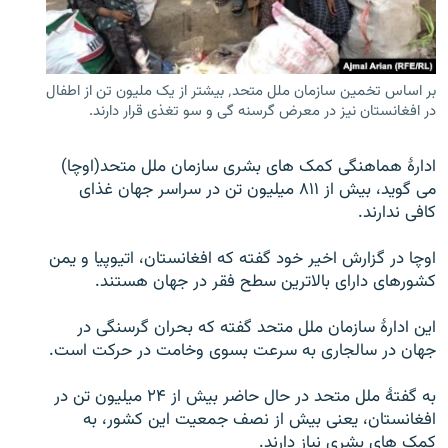
تماس
صفحه پشتو
بر اساس تخمین سازمان ملل متحد٬ بیشتر از یک ملیون تن از اطفال
Azadi English
در افغانستان نیز در معرض گرسنه گی و سو تغذی قرار دارند.
به ما بپیوندید
ادارۀ هماهنگی کمک های بشری سازمان ملل متحد(اوچا)
می گوید، بیش از ۸۱۱ میلیون تن در سراسر جهان غذای
کافی ندارند.
همۀ سایت‌های رادیو آزادی/ رادیو اروپای آزاد
اوچا در گزارش اخیر خود گفته که افغانستان، اتیوپیا و یمن
کشورهای دارای بالاترین سطح فقر در جهان هستند.
این ادارۀ سازمان ملل متحد گفته که بحران گرسنگی در
جهان در سالجاری به سرعت بسوی وخامت در حرکت است.
به گفتۀ ملل متحد در حال حاضر بیش از ۲۴ میلیون تن در
افغانستان، یعنی بیش از نصف جمعیت این کشور، به
کمک های بشری نیاز دارند.