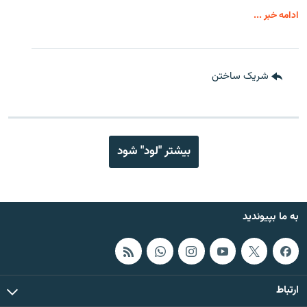
ادامه خبر ...
شریک ساختن
بیشتر "لود" شود
به ما بپیوندید
ارتباط