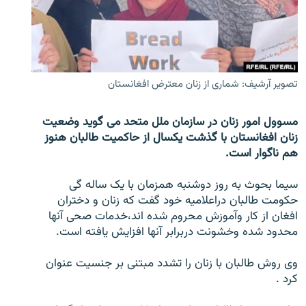
تماس
صفحه پشتو
Azadi English
تصویر آرشیف: شماری از زنان معترض افغانستان
به ما بپیوندید
مسوول امور زنان در سازمان ملل متحد می گوید وضعیت
زنان افغانستان با گذشت یکسال از حاکمیت طالبان هنوز
هم ناگوار است.
همۀ سایت‌های رادیو آزادی/ رادیو اروپای آزاد
سیما بحوث به روز دوشنبه همزمان با یک ساله گی
حکومت طالبان دراعلامیه خود گفت که زنان و دختران
افغان از کار وآموزش محروم شده اند،خدمات صحی آنها
محدود شده وخشونت دربرابر آنها افزایش یافته است.
وی روش طالبان با زنان را تشدد مبتنی بر جنسیت عنوان
کرد .