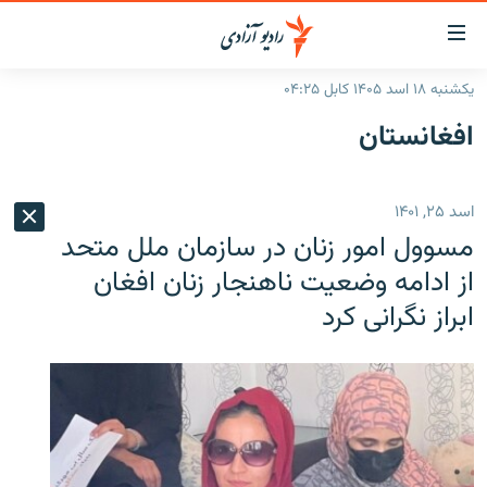
ینک‌های
ابل
سترسی
یکشنبه ۱۸ اسد ۱۴۰۵ کابل ۰۴:۲۵
ازگشت
صفحه نخست
افغانستان
ه
گزارش‌ها
تن
صلی
خبرها
افغانستان
اسد ۲۵, ۱۴۰۱
ازگشت
جدول نشرات
منطقه
افغانستان
ه
مسوول امور زنان در سازمان ملل متحد
نوی
مصاحبه‌ها
جهان
شرق میانه
از ادامه وضعیت ناهنجار زنان افغان
صلی
ابراز نگرانی کرد
برنامه‌ها
جهان
راجعه
ه
مجموعه تصویری
فحه
ورزش
ستجو
بحران مهاجرت
'کووید-۱۹'