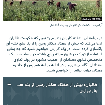
تماس
صفحه پشتو
Azadi English
آرشیف - کشت کوکنار در ولایت قندهار
به ما بپیوندید
در برنامه این هفته کاروان زهر می‌شنویم که حکومت طالبان
ادعا می‌کند که بیش از هفتاد هکتار زمین را از بته‌های نشه آور
پاکسازی کرده است، در یک گزارش خواهیم شنید که چه زمانی
استفاده از تریاک در شرق میانه رواج یافت، در مصاحبه با یک
همۀ سایت‌های رادیو آزادی/ رادیو اروپای آزاد
متخصص تداوی معتادان از اهمیت مشوره در روند تداوی
معتادان آگاه می‌شویم و در ادامه برنامه هم پس از خاطره
معتاد، درامه برنامه را خواهیم شنید.
طالبان: بیش از هفتاد هکتار زمین از بته های نشئه آور پاکسازی شده است
by
رادیو آزادی
No media source currently available