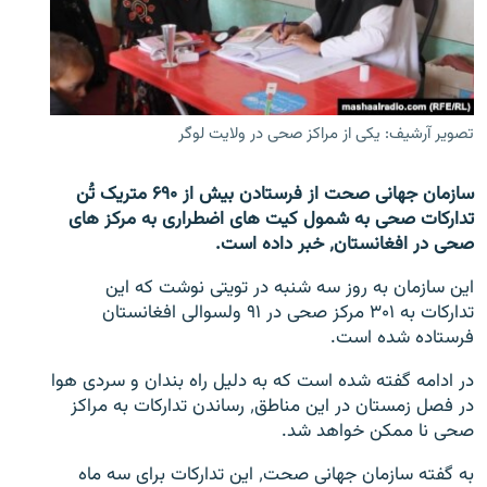
تماس
صفحه پشتو
Azadi English
تصویر آرشیف: یکی از مراکز صحی در ولایت لوگر
به ما بپیوندید
سازمان جهانی صحت از فرستادن بیش از ۶۹۰ متریک تُن
تدارکات صحی به شمول کیت های اضطراری به مرکز های
صحی در افغانستان٬ خبر داده است.
همۀ سایت‌های رادیو آزادی/ رادیو اروپای آزاد
این سازمان به روز سه شنبه در تویتی نوشت که این
تدارکات به ۳۰۱ مرکز صحی در ۹۱ ولسوالی افغانستان
فرستاده شده است.
در ادامه گفته شده است که به دلیل راه بندان و سردی هوا
در فصل زمستان در این مناطق٬ رساندن تدارکات به مراکز
صحی نا ممکن خواهد شد.
به گفته سازمان جهانی صحت٬ این تدارکات برای سه ماه