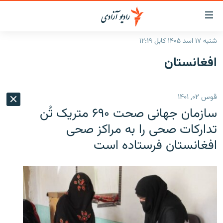
ینک‌های
ابل
سترسی
شنبه ۱۷ اسد ۱۴۰۵ کابل ۱۲:۱۹
ازگشت
صفحه نخست
افغانستان
ه
گزارش‌ها
تن
صلی
خبرها
افغانستان
قوس ۰۲, ۱۴۰۱
ازگشت
جدول نشرات
منطقه
افغانستان
ه
سازمان جهانی صحت ۶۹۰ متریک تُن
نوی
مصاحبه‌ها
جهان
شرق میانه
تدارکات صحی را به مراکز صحی
صلی
افغانستان فرستاده است
برنامه‌ها
جهان
راجعه
ه
مجموعه تصویری
فحه
ورزش
ستجو
بحران مهاجرت
'کووید-۱۹'