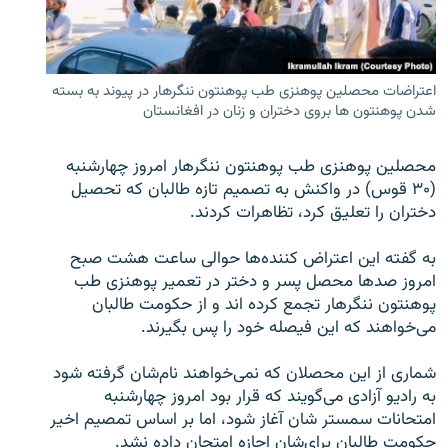
تماس
صفحه پشتو
اعتراضات محصلین پوهنزی طب پوهنتون ننگرهار در پیوند به بسته
Azadi English
شدن پوهنتون ها بروی دختران و زنان در افغانستان
به ما بپیوندید
محصلین پوهنزی طب پوهنتون ننگرهار امروز چهارشنبه
(۳۰ قوس) در واکنش به تصمیم تازه طالبان که تحصیل
دختران را تعلیق کرد، تظاهرات کردند.
همۀ سایت‌های رادیو آزادی/ رادیو اروپای آزاد
به گفته این اعتراض کننده‌ها حوالی ساعت هشت صبح
امروز صدها محصل پسر و دختر در تعمیر پوهنزی طب
پوهنتون ننگرهار تجمع کرده اند و از حکومت طالبان
می‌خواهند که این فیصله خود را پس بگیرند.
شماری از این محصلان که نمی‌خواهند نام‌شان گرفته شود
به رادیو آزادی می‌گویند که قرار بود امروز چهارشنبه
امتحانات سمستر‌ شان آغاز شود، اما بر اساس تمصیم اخیر
حکومت طالبان برای‌شان اجازه امتحان داده نشد.