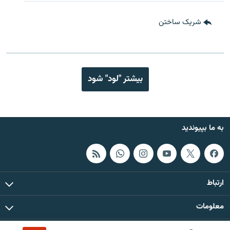
شریک ساختن
بیشتر "لود" شود
به ما بپیوندید
ارتباط
معلومات