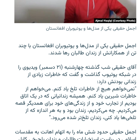
تماس
صفحه پشتو
اجمل حقیقی یکی از مدل‌ها و یوتیوبران افغانستان
Azadi English
اجمل حقیقی یکی از مدل‌ها و یوتیوبران افغانستان با چند
به ما بپیوندید
تن از همکارانش از زندان طالبان رها شدند.
آقای حقیقی شب گذشته چهارشنبه (۲۱ دسمبر) ویدیوی را
در شبکه یوتیوب گذاشت و گفت که خاطرات زیادی از
همۀ سایت‌های رادیو آزادی/ رادیو اروپای آزاد
زندانی بودنش دارد:
"نمی‌خواهم هیچ از خاطرات تلخ یاد کنم. می‌خواهم از
خاطرات شیرین یاد کنم. همیشه زندانیانی که در یک اتاق
بودیم از تجارب خود و از زندگی‌های خود برای همدیگر قصه
می‌کردیم. چه می‌کردیم، زندان بود و به هر اندازه که از
تلخی‌ها یاد کنی، زندان تلخ‌تر شده می‌رود."
اجمل حقیقی حدود شش ماه را به اتهام اهانت به مقدسات
اسلامی در ریاست استخبارات طالبان و زندان پلچرخی کابل