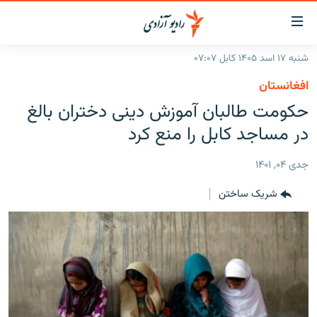
ینک‌های
ابل
سترسی
شنبه ۱۷ اسد ۱۴۰۵ کابل ۰۷:۰۷
ازگشت
صفحه نخست
افغانستان
ه
گزارش‌ها
حکومت طالبان آموزش دینی دختران بالغ
تن
صلی
خبرها
افغانستان
در مساجد کابل را منع کرد
ازگشت
جدول نشرات
منطقه
افغانستان
ه
جدی ۰۴, ۱۴۰۱
نوی
مصاحبه‌ها
جهان
شرق میانه
صلی
شریک ساختن
برنامه‌ها
جهان
راجعه
ه
مجموعه تصویری
فحه
ورزش
ستجو
بحران مهاجرت
'کووید-۱۹'