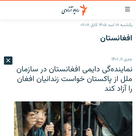
ینک‌های
ابل
سترسی
یکشنبه ۱۸ اسد ۱۴۰۵ کابل ۰۶:۱۸
ازگشت
صفحه نخست
افغانستان
ه
گزارش‌ها
تن
صلی
خبرها
افغانستان
جدی ۱۱, ۱۴۰۱
ازگشت
جدول نشرات
منطقه
افغانستان
ه
نماینده‌گی دایمی افغانستان در سازمان
نوی
مصاحبه‌ها
جهان
شرق میانه
ملل از پاکستان خواست زندانیان افغان
صلی
را آزاد کند
برنامه‌ها
جهان
راجعه
ه
مجموعه تصویری
فحه
ورزش
ستجو
بحران مهاجرت
'کووید-۱۹'