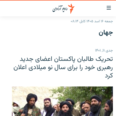
ینک‌های
ابل
سترسی
جمعه ۱۶ اسد ۱۴۰۵ کابل ۰۸:۱۴
ازگشت
صفحه نخست
جهان
ه
گزارش‌ها
تن
صلی
خبرها
افغانستان
جدی ۱۱, ۱۴۰۱
ازگشت
جدول نشرات
منطقه
افغانستان
ه
تحریک طالبان پاکستان اعضای جدید
نوی
مصاحبه‌ها
جهان
شرق میانه
رهبری خود را برای سال نو میلادی اعلان
صلی
کرد
برنامه‌ها
جهان
راجعه
ه
مجموعه تصویری
فحه
ورزش
ستجو
بحران مهاجرت
'کووید-۱۹'