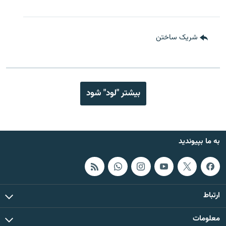
شریک ساختن
بیشتر "لود" شود
به ما بپیوندید
ارتباط
معلومات