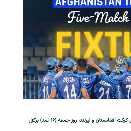
دومین دیدار از سلسلۀ پنج مسابقه یک‌روزه میان تیم‌های کرکت افغانستان و ایرلند، روز جمعه (۱۶ اسد) برگزار