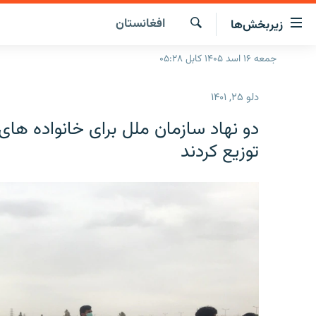
ینک‌های
افغانستان
زیربخش‌ها
ابل
سترسی
جستجو
جمعه ۱۶ اسد ۱۴۰۵ کابل ۰۵:۲۸
صفحه نخست
ازگشت
گزارش‌ها
ه
دلو ۲۵, ۱۴۰۱
تن
خبرها
افغانستان
صلی
دو نهاد سازمان ملل برای خانواده ها
ازگشت
جدول نشرات
منطقه
افغانستان
توزیع کردند
ه
مصاحبه‌ها
جهان
شرق میانه
نوی
صلی
برنامه‌ها
جهان
راجعه
مجموعه تصویری
ه
فحه
ورزش
ستجو
بحران مهاجرت
'کووید-۱۹'