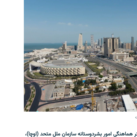
 هماهنگی امور بشردوستانه سازمان ملل متحد (اوچا)،