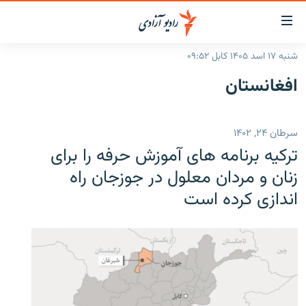
ینک‌های
ابل
سترسی
شنبه ۱۷ اسد ۱۴۰۵ کابل ۰۹:۵۲
ازگشت
صفحه نخست
افغانستان
ه
گزارش‌ها
تن
صلی
خبرها
افغانستان
سرطان ۲۴, ۱۴۰۲
ازگشت
جدول نشرات
منطقه
افغانستان
ه
ترکیه برنامه های آموزش حرفه را برای
نوی
مصاحبه‌ها
جهان
شرق میانه
زنان و مردان معلول در جوزجان راه
صلی
اندازی کرده است
برنامه‌ها
جهان
راجعه
ه
مجموعه تصویری
فحه
ورزش
ستجو
بحران مهاجرت
'کووید-۱۹'