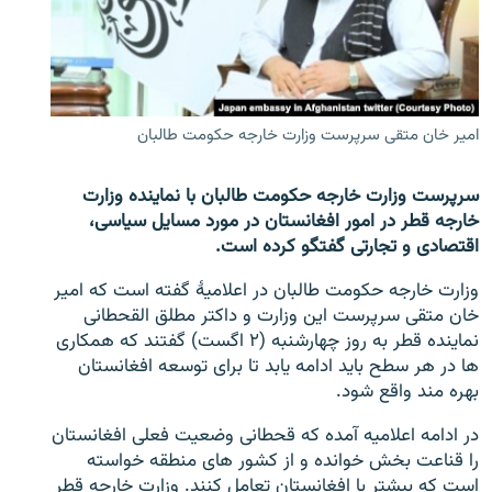
تماس
صفحه پشتو
Azadi English
امیر خان متقی سرپرست وزارت خارجه حکومت طالبان
به ما بپیوندید
سرپرست وزارت خارجه حکومت طالبان با نماینده وزارت
خارجه قطر در امور افغانستان در مورد مسایل سیاسی،
اقتصادی و تجارتی گفتگو کرده است.
همۀ سایت‌های رادیو آزادی/ رادیو اروپای آزاد
وزارت خارجه حکومت طالبان در اعلامیۀ گفته است که امیر
خان متقی سرپرست این وزارت و داکتر مطلق القحطانی
نماینده قطر به روز چهارشنبه (۲ اگست) گفتند که همکاری
ها در هر سطح باید ادامه یابد تا برای توسعه افغانستان
بهره مند واقع شود.
در ادامه اعلامیه آمده که قحطانی وضعیت فعلی افغانستان
را قناعت بخش خوانده و از کشور های منطقه خواسته
است که بیشتر با افغانستان تعامل کنند. وزارت خارجه قطر