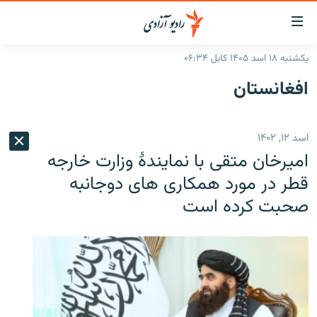
ینک‌های
ابل
سترسی
یکشنبه ۱۸ اسد ۱۴۰۵ کابل ۰۶:۳۴
ازگشت
صفحه نخست
افغانستان
ه
گزارش‌ها
تن
صلی
خبرها
افغانستان
اسد ۱۲, ۱۴۰۲
ازگشت
جدول نشرات
منطقه
افغانستان
ه
امیرخان متقی با نمایندهٔ وزارت خارجه
نوی
مصاحبه‌ها
جهان
شرق میانه
قطر در مورد همکاری های دوجانبه
صلی
صحبت کرده است
برنامه‌ها
جهان
راجعه
ه
مجموعه تصویری
فحه
ورزش
ستجو
بحران مهاجرت
'کووید-۱۹'