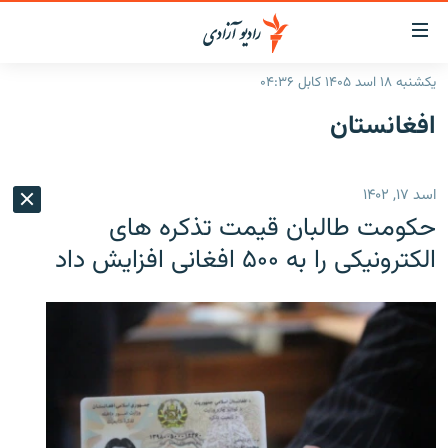
ینک‌های
ابل
سترسی
یکشنبه ۱۸ اسد ۱۴۰۵ کابل ۰۴:۳۶
ازگشت
صفحه نخست
افغانستان
ه
گزارش‌ها
تن
صلی
خبرها
افغانستان
اسد ۱۷, ۱۴۰۲
ازگشت
جدول نشرات
منطقه
افغانستان
ه
حکومت طالبان قیمت تذکره های
نوی
مصاحبه‌ها
جهان
شرق میانه
الکترونیکی را به ۵۰۰ افغانی افزایش داد
صلی
برنامه‌ها
جهان
راجعه
ه
مجموعه تصویری
فحه
ورزش
ستجو
بحران مهاجرت
'کووید-۱۹'