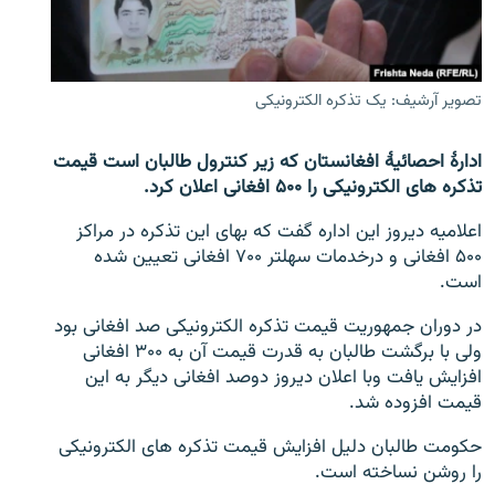
تماس
صفحه پشتو
تصویر آرشیف: یک تذکره الکترونیکی
Azadi English
ادارۀ احصائیۀ افغانستان که زیر کنترول طالبان است قیمت
به ما بپیوندید
تذکره های الکترونیکی را ۵۰۰ افغانی اعلان کرد.
اعلامیه دیروز این اداره گفت که بهای این تذکره در مراکز
۵۰۰ افغانی و درخدمات سهلتر ۷۰۰ افغانی تعیین شده
همۀ سایت‌های رادیو آزادی/ رادیو اروپای آزاد
است.
در دوران جمهوریت قیمت تذکره الکترونیکی صد افغانی بود
ولی با برگشت طالبان به قدرت قیمت آن به ۳۰۰ افغانی
افزایش یافت وبا اعلان دیروز دوصد افغانی دیگر به این
قیمت افزوده شد.
حکومت طالبان دلیل افزایش قیمت تذکره های الکترونیکی
را روشن نساخته است.