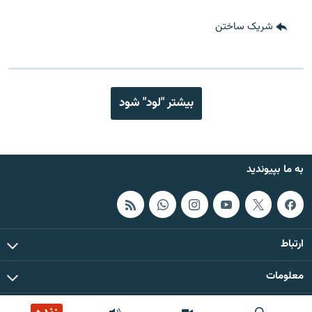
شریک ساختن
بیشتر "لود" شود
به ما بپیوندید
ارتباط
معلومات
همۀ حقوق چاپ و کاپی رایت این سایت برای رادیو آزادی محفوظ است