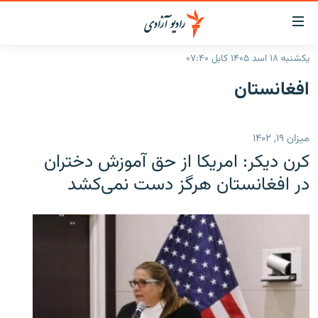
ینک‌های
ابل
سترسی
یکشنبه ۱۸ اسد ۱۴۰۵ کابل ۰۷:۴۰
ازگشت
صفحه نخست
افغانستان
ه
گزارش‌ها
تن
صلی
خبرها
افغانستان
ميزان ۱۹, ۱۴۰۲
ازگشت
جدول نشرات
منطقه
افغانستان
ه
کرن دیکر: امریکا از حق آموزش دختران
نوی
مصاحبه‌ها
جهان
شرق میانه
در افغانستان هرگز دست نمی‌کشد
صلی
برنامه‌ها
جهان
راجعه
ه
مجموعه تصویری
فحه
ورزش
ستجو
بحران مهاجرت
'کووید-۱۹'