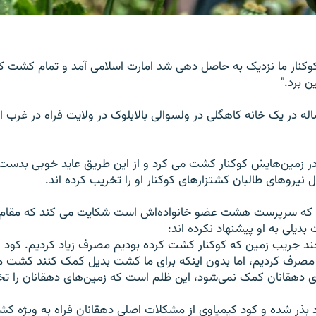
کنار ما نزدیک به حاصل دهی شد امارت اسلامی آمد و تمام کشت کوکن
ن برد."
ج احمد ۳۵ ساله در یک خانه کاهگلی در ولسوالی بالابلوک در ولایت فراه در غر
ر زمین‌هایش کوکنار کشت می کرد و از این طریق عاید خوبی بدست می
 نیروهای طالبان کشتزارهای کوکنار او را تخریب کرده اند.
 که سرپرست هشت عضو خانواده‌اش است شکایت می کند که مقام‌
دیلی به او پیشنهاد نکرده اند:
ند جریب زمین که کوکنار کشت کرده بودیم مصرف زیاد کردیم. کود را
 مصرف کردیم، اما بدون اینکه برای ما کشت بدیل کمک کنند کشت ما
ای دهقانان کمک نمی‌شود، این ظلم است که زمین‌های دهقانان را تخ
ذر شده و کود کیمیاوی از مشکلات اصلی دهقانان فراه به ویژه کشا