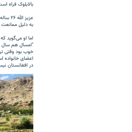
بالابلوک فراه است
عزیز ا
به دلیل ممانعت ط
اما او می‌گوید 
"امسال هم سال خ
خوب بود وقتی تر
اعضای خانواده ا
در افغانستان نیس