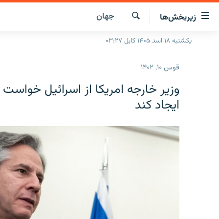
ینک‌های
جهان
زیربخش‌ها
ابل
سترسی
جستجو
یکشنبه ۱۸ اسد ۱۴۰۵ کابل ۰۳:۲۷
صفحه نخست
ازگشت
گزارش‌ها
ه
قوس ۱۰, ۱۴۰۲
تن
خبرها
افغانستان
صلی
وزیر خارجه امریکا از اسرائیل خواست 
ازگشت
جدول نشرات
منطقه
افغانستان
ایجاد کند
ه
مصاحبه‌ها
جهان
شرق میانه
نوی
صلی
برنامه‌ها
جهان
راجعه
مجموعه تصویری
ه
فحه
ورزش
ستجو
بحران مهاجرت
'کووید-۱۹'