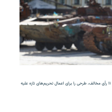
سنای امریکا روز جمعه، ۱۶ اسد، با ۸۶ رأی موافق در برابر ۱۱ رأی مخالف، طرحی را برای اعمال تحریم‌های تازه علیه