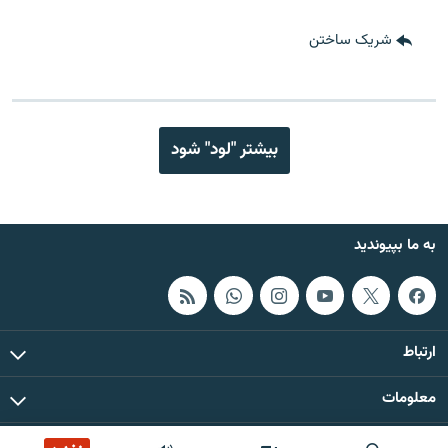
شریک ساختن
بیشتر "لود" شود
به ما بپیوندید
ارتباط
معلومات