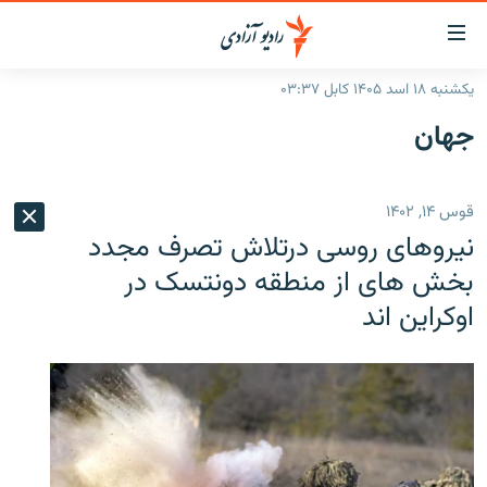
ینک‌های
ابل
سترسی
یکشنبه ۱۸ اسد ۱۴۰۵ کابل ۰۳:۳۷
ازگشت
صفحه نخست
جهان
ه
گزارش‌ها
تن
صلی
خبرها
افغانستان
قوس ۱۴, ۱۴۰۲
ازگشت
جدول نشرات
منطقه
افغانستان
ه
نیروهای روسی درتلاش تصرف مجدد
نوی
مصاحبه‌ها
جهان
شرق میانه
بخش های از منطقه دونتسک در
صلی
اوکراین اند
برنامه‌ها
جهان
راجعه
ه
مجموعه تصویری
فحه
ورزش
ستجو
بحران مهاجرت
'کووید-۱۹'