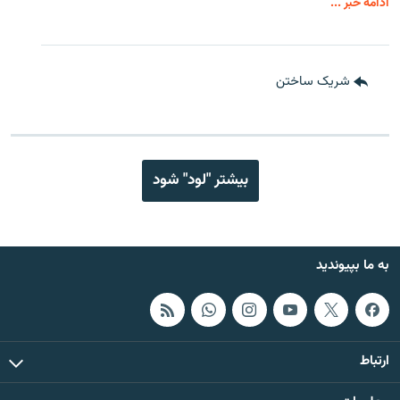
ادامه خبر ...
شریک ساختن
بیشتر "لود" شود
به ما بپیوندید
ارتباط