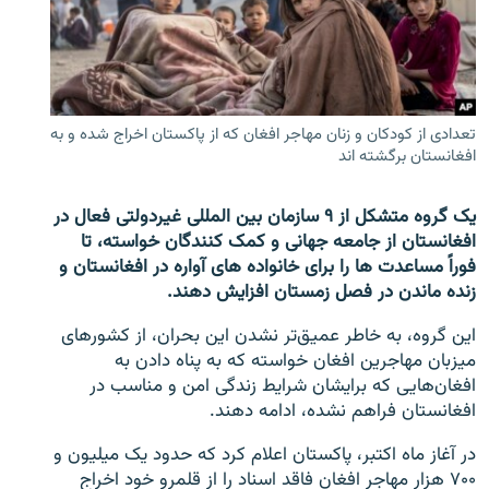
تماس
صفحه پشتو
Azadi English
تعدادی از کودکان و زنان مهاجر افغان که از پاکستان اخراج شده و به
افغانستان برگشته اند
به ما بپیوندید
یک گروه متشکل از ۹ سازمان بین المللی غیردولتی فعال در
افغانستان از جامعه جهانی و کمک کنندگان خواسته، تا
فوراً مساعدت ها را برای خانواده های آواره در افغانستان و
همۀ سایت‌های رادیو آزادی/ رادیو اروپای آزاد
زنده ماندن در فصل زمستان افزایش دهند.
این گروه، به خاطر عمیق‌تر نشدن این بحران، از کشورهای
میزبان مهاجرین افغان خواسته که به پناه دادن به
افغان‌هایی که برایشان شرایط زندگی امن و مناسب در
افغانستان فراهم نشده، ادامه دهند.
در آغاز ماه اکتبر، پاکستان اعلام کرد که حدود یک میلیون و
۷۰۰ هزار مهاجر افغان فاقد اسناد را از قلمرو خود اخراج