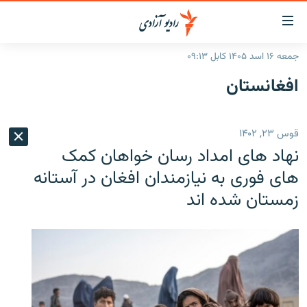
ینک‌های
ابل
سترسی
جمعه ۱۶ اسد ۱۴۰۵ کابل ۰۹:۱۳
ازگشت
صفحه نخست
افغانستان
ه
گزارش‌ها
تن
صلی
خبرها
افغانستان
قوس ۲۳, ۱۴۰۲
ازگشت
جدول نشرات
منطقه
افغانستان
ه
نهاد های امداد رسان خواهان کمک
نوی
مصاحبه‌ها
جهان
شرق میانه
های فوری به نیازمندان افغان در آستانه
صلی
زمستان شده اند
برنامه‌ها
جهان
راجعه
ه
مجموعه تصویری
فحه
ورزش
ستجو
بحران مهاجرت
'کووید-۱۹'