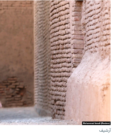
آرشیف