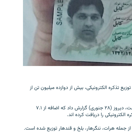
وزیع تذکره الکترونیکی، بیش از دوازده میلیون تن از
رادیو تلویزیون ملی افغانستان که تحت کنترل طالبان است، دیروز (۲۸ جنوری) گزارش داد که اضافه از ۷.۱
از جمله هرات، ننگرهار، بلخ و قندهار توزیع شده است.