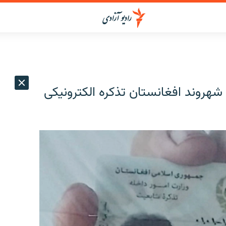
: به بیش از ۱۲ میلیون شهروند افغانستان تذکره الکترونیکی