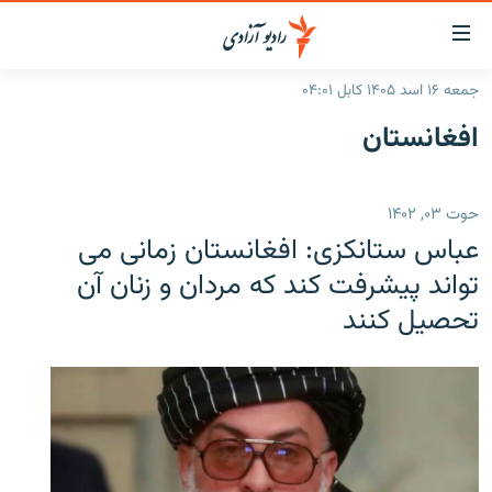
ینک‌های
ابل
سترسی
جمعه ۱۶ اسد ۱۴۰۵ کابل ۰۴:۰۱
ازگشت
صفحه نخست
افغانستان
ه
گزارش‌ها
تن
صلی
خبرها
افغانستان
حوت ۰۳, ۱۴۰۲
ازگشت
جدول نشرات
منطقه
افغانستان
ه
عباس ستانکزی: افغانستان زمانی می
نوی
مصاحبه‌ها
جهان
شرق میانه
تواند پیشرفت کند که مردان و زنان آن
صلی
تحصیل کنند
برنامه‌ها
جهان
راجعه
ه
مجموعه تصویری
فحه
ورزش
ستجو
بحران مهاجرت
'کووید-۱۹'