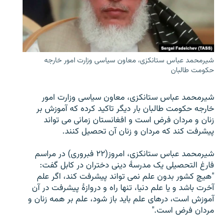
تماس
صفحه پشتو
Azadi English
شیرمحمد عباس ستانکزی، معاون سیاسی وزارت امور خارجه
حکومت طالبان
به ما بپیوندید
شیرمحمد عباس ستانکزی، معاون سیاسی وزارت امور
خارجه حکومت طالبان بار دیگر تاکید کرده که آموزش بر
زنان و مردان فرض است و افغانستان زمانی می تواند
همۀ سایت‌های رادیو آزادی/ رادیو اروپای آزاد
پیشرفت کند که مردان و زنان آن تحصیل کنند.
شیرمحمد عباس ستانکزی، امروز(۲۲ فبروری) در مراسم
فارغ التحصیلی یک مدرسۀ دینی دختران در کابل گفت:
"هیچ کشور بدون علم نمی تواند پیشرفت کند، اگر علم
آخرت باشد و یا علم دنیا، تنها راه و دروازۀ پیشرفت در آن
آموزش است، در‌های علم باید باز شود، علم بر همه زنان و
مردان فرض است."