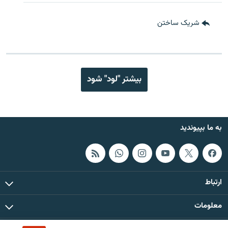
شریک ساختن
بیشتر "لود" شود
به ما بپیوندید
ارتباط
معلومات