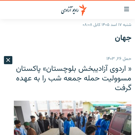
ینک‌های
ابل
سترسی
شنبه ۱۷ اسد ۱۴۰۵ کابل ۰۸:۰۸
ازگشت
صفحه نخست
جهان
ه
گزارش‌ها
تن
صلی
خبرها
افغانستان
حمل ۲۶, ۱۴۰۳
ازگشت
جدول نشرات
منطقه
افغانستان
ه
« اردوی آزادیبخش بلوچستان» پاکستان
نوی
مصاحبه‌ها
جهان
شرق میانه
مسوولیت حمله جمعه شب را به عهده
صلی
گرفت
برنامه‌ها
جهان
راجعه
ه
مجموعه تصویری
فحه
ورزش
ستجو
بحران مهاجرت
'کووید-۱۹'