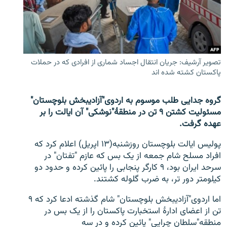
تماس
صفحه پشتو
Azadi English
تصویر آرشیف: جریان انتقال اجساد شماری از افرادی که در حملات
پاکستان کشته شده اند
به ما بپیوندید
گروه جدایی طلب موسوم به اردوی"آزادیبخش بلوچستان"
مسئولیت کشتن ۹ تن در منطقۀ"نوشکی" آن ایالت را بر
عهده گرفت.
همۀ سایت‌های رادیو آزادی/ رادیو اروپای آزاد
پولیس ایالت بلوچستان روزشنبه(۱۳ اپریل) اعلام کرد که
افراد مسلح شام جمعه از یک بس که عازم "تفتان" در
سرحد ایران بود، ۹ کارگر پنجابی را پائین کرده و حدود دو
کیلومتر دور تر، به ضرب گلوله کشتند.
اما اردوی"آزادیبخش بلوچستان" شام گذشته ادعا کرد که ۹
تن از اعضای ادارۀ استخبارت پاکستان را از یک بس در
منطقه"سلطان چرایی" پائین کرده و در سه