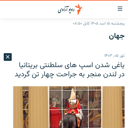
ینک‌های
ابل
سترسی
پنجشنبه ۱۵ اسد ۱۴۰۵ کابل ۰۸:۵۰
ازگشت
صفحه نخست
جهان
ه
گزارش‌ها
تن
صلی
خبرها
افغانستان
ثور ۰۵, ۱۴۰۳
ازگشت
جدول نشرات
منطقه
افغانستان
ه
یاغی شدن اسپ های سلطنتی بریتانیا
نوی
مصاحبه‌ها
جهان
شرق میانه
در لندن منجر به جراحت چهار تن گردید
صلی
برنامه‌ها
جهان
راجعه
ه
مجموعه تصویری
فحه
ورزش
ستجو
بحران مهاجرت
'کووید-۱۹'