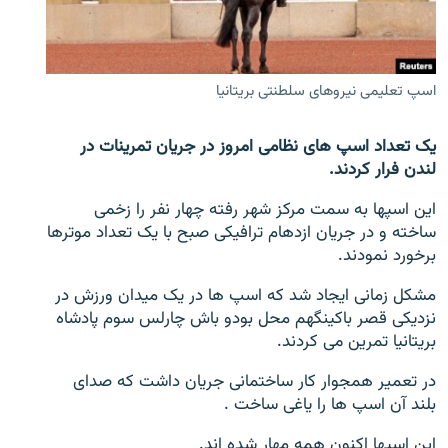
تماس
صفحه پشتو
اسپ تعلیمی نیروهای سلطنتی بریتانیا
Azadi English
یک تعداد اسپ های نظامی امروز در جریان تمرینات در
به ما بپیوندید
لندن فرار کردند.
این اسپها به سمت مرکز شهر رفته چهار نفر را زخمی
ساخته و در جریان ازدهام ترافیکی صبح با یک تعداد موترها
همۀ سایت‌های رادیو آزادی/ رادیو اروپای آزاد
برخورد نمودند.
مشکل زمانی ایجاد شد که اسپ ها در یک میدان ورزش در
نزدیکی قصر باکینگهم محل بودو باش چارلس سوم پادشاه
بریتانیا تمرین می کردند.
در تعمیر همجوار کار ساختمانی جریان داشت که صدای
بلند آن اسپ ها را یاغی ساخت .
این اسپها اکنون همه مهار شده اند.