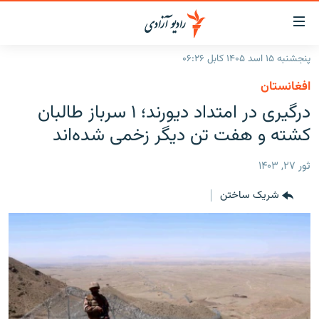
ینک‌های
ابل
سترسی
پنجشنبه ۱۵ اسد ۱۴۰۵ کابل ۰۶:۲۶
ازگشت
صفحه نخست
افغانستان
ه
گزارش‌ها
درگیری در امتداد دیورند؛ ۱ سرباز طالبان
تن
صلی
خبرها
افغانستان
کشته و هفت تن دیگر زخمی شده‌اند
ازگشت
جدول نشرات
منطقه
افغانستان
ه
ثور ۲۷, ۱۴۰۳
نوی
مصاحبه‌ها
جهان
شرق میانه
صلی
شریک ساختن
برنامه‌ها
جهان
راجعه
ه
مجموعه تصویری
فحه
ورزش
ستجو
بحران مهاجرت
'کووید-۱۹'