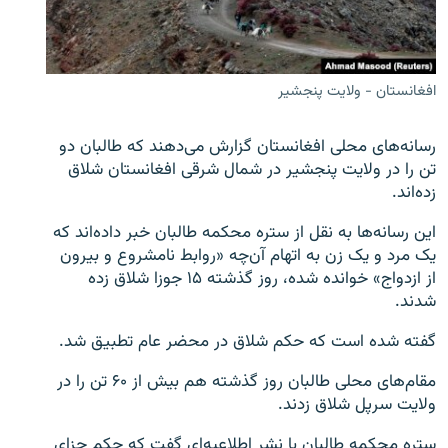
تماس
صفحه پشتو
افغانستان - ولایت پنجشیر
Azadi English
رسانه‌های محلی افغانستان گزارش می‌دهند که طالبان دو
به ما بپیوندید
تن را در ولایت پنجشیر در شمال شرقی افغانستان شلاق
زده‌اند.
این رسانه‌ها به نقل از ستره‌ محکمه طالبان خبر داده‌اند که
همۀ سایت‌های رادیو آزادی/ رادیو اروپای آزاد
یک مرد و یک زن به اتهام آن‌چه «روابط نامشروع و بیرون
از ازدواج» خوانده شده، روز گذشته ۱۵ جوزا شلاق زده
شدند.
گفته شده‌ است که حکم شلاق در محضر عام تطبیق شد.
مقام‌های محلی طالبان روز گذشته هم بیش از ۶۰ تن را در
ولایت سرپل شلاق زدند.
ستره‌ محکمه طالبان با نشر اطلاعیه‌ای گفت که حکم جزای