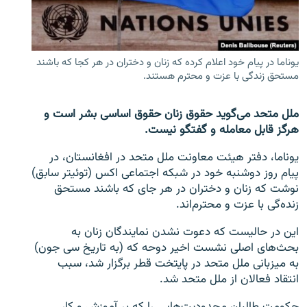
تماس
صفحه پشتو
یوناما در پیام خود اعلام کرده که زنان و دختران در هر کجا که باشند
Azadi English
مستحق زندگی با عزت و محترم هستند.
به ما بپیوندید
ملل متحد می‌گوید حقوق زنان حقوق اساسی بشر است و
هرگز قابل معامله و گفتگو نیست.
یوناما، دفتر هیئت معاونت ملل متحد در افغانستان، در
پیام روز دوشنبه خود در شبکه اجتماعی اکس (توئیتر سابق)
همۀ سایت‌های رادیو آزادی/ رادیو اروپای آزاد
نوشت که زنان و دختران در هر جای که باشند مستحق
زنده‌گی با عزت و محترم‌اند.
این در حالیست که دعوت نشدن نمایندگان زنان به
بحث‌های اصلی نشست اخیر دوحه که (به تاریخ سی جون)
به میزبانی ملل متحد در پایتخت قطر برگزار شد، سبب
انتقاد فعالان از ملل متحد شد.