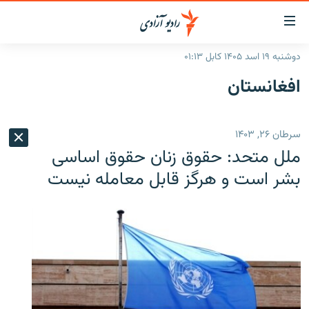
ینک‌های
ابل
سترسی
دوشنبه ۱۹ اسد ۱۴۰۵ کابل ۰۱:۱۳
ازگشت
صفحه نخست
افغانستان
ه
گزارش‌ها
تن
صلی
خبرها
افغانستان
سرطان ۲۶, ۱۴۰۳
ازگشت
جدول نشرات
منطقه
افغانستان
ه
ملل متحد: حقوق زنان حقوق اساسی
نوی
مصاحبه‌ها
جهان
شرق میانه
بشر است و هرگز قابل معامله نیست
صلی
برنامه‌ها
جهان
راجعه
ه
مجموعه تصویری
فحه
ورزش
ستجو
بحران مهاجرت
'کووید-۱۹'