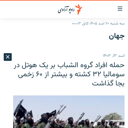
ینک‌های
ابل
سترسی
سه شنبه ۲۰ اسد ۱۴۰۵ کابل ۰۰:۰۳
ازگشت
صفحه نخست
جهان
ه
گزارش‌ها
تن
صلی
خبرها
افغانستان
اسد ۱۳, ۱۴۰۳
ازگشت
جدول نشرات
منطقه
افغانستان
ه
حمله افراد گروه الشباب بر یک هوتل در
نوی
مصاحبه‌ها
جهان
شرق میانه
سومالیا ۳۲ کشته و بیشتر از ۶۰ زخمی
صلی
بجا گذاشت
برنامه‌ها
جهان
راجعه
ه
مجموعه تصویری
فحه
ورزش
ستجو
بحران مهاجرت
'کووید-۱۹'