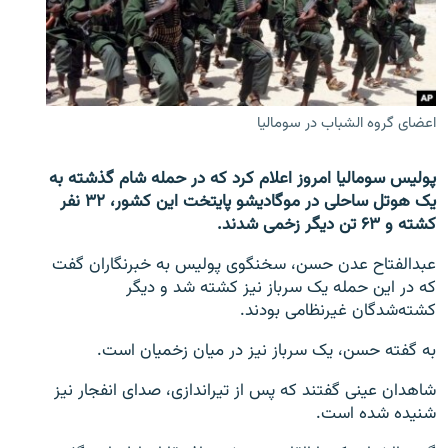
تماس
صفحه پشتو
Azadi English
اعضای گروه الشباب در سومالیا
به ما بپیوندید
پولیس سومالیا امروز اعلام کرد که در حمله شام گذشته به
یک هوتل ساحلی در موگادیشو پایتخت این کشور، ۳۲ نفر
کشته و ۶۳ تن دیگر زخمی شدند.
همۀ سایت‌های رادیو آزادی/ رادیو اروپای آزاد
عبدالفتاح عدن حسن، سخنگوی پولیس به خبرنگاران گفت
که در این حمله یک سرباز نیز کشته شد و دیگر
کشته‌شدگان غیرنظامی بودند.
به گفته حسن، یک سرباز نیز در میان زخمیان است.
شاهدان عینی گفتند که پس از تیراندازی، صدای انفجار نیز
شنیده شده است.