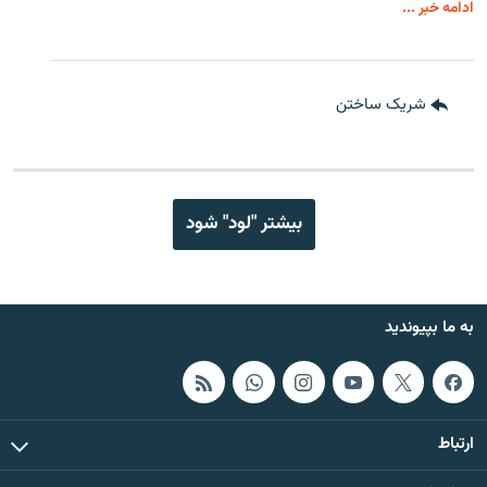
ادامه خبر ...
شریک ساختن
بیشتر "لود" شود
به ما بپیوندید
ارتباط