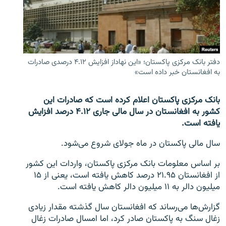
تماس
صفحه پشتو
Azadi English
دفتر بانک مرکزی پاکستان؛ «این نهاداز افزایش ۴.۱۲ درصدی صادرات
به افغانستان خبر داده است»
به ما بپیوندید
بانک مرکزی پاکستان اعلام کرده است که صادرات این
کشور به افغانستان در سال مالی جاری ۴.۱۲ درصد افزایش
یافته است.
همۀ سایت‌های رادیو آزادی/ رادیو اروپای آزاد
سال مالی پاکستان در ماه جولای شروع می‌شود.
بر اساس معلومات بانک مرکزی پاکستان، واردات این کشور
از افغانستان ۲۱.۹۵ درصد کاهش یافته است، یعنی از ۱۵
میلیون دالر به ۱۱ میلیون دالر کاهش یافته است.
گزارش‌ها می‌رساند که افغانستان سال گذشته مقدار زیادی
زغال سنگ به پاکستان صادر کرد، اما امسال صادرات زغال