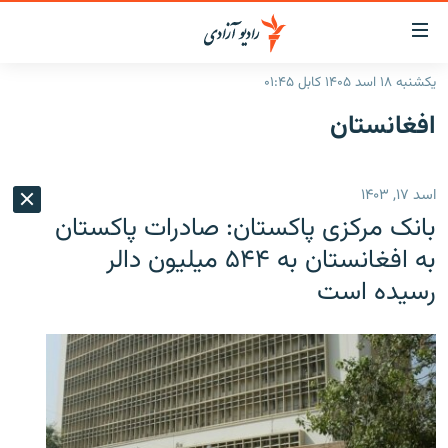
ینک‌های
ابل
سترسی
یکشنبه ۱۸ اسد ۱۴۰۵ کابل ۰۱:۴۵
ازگشت
صفحه نخست
افغانستان
ه
گزارش‌ها
تن
صلی
خبرها
افغانستان
اسد ۱۷, ۱۴۰۳
ازگشت
جدول نشرات
منطقه
افغانستان
ه
بانک مرکزی پاکستان: صادرات پاکستان
نوی
مصاحبه‌ها
جهان
شرق میانه
به افغانستان به ۵۴۴ میلیون دالر
صلی
رسیده است
برنامه‌ها
جهان
راجعه
ه
مجموعه تصویری
فحه
ورزش
ستجو
بحران مهاجرت
'کووید-۱۹'