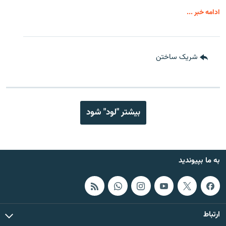
ادامه خبر ...
شریک ساختن
بیشتر "لود" شود
به ما بپیوندید
ارتباط