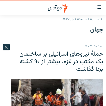
ینک‌های
ابل
سترسی
یکشنبه ۱۸ اسد ۱۴۰۵ کابل ۱۱:۲۷
ازگشت
صفحه نخست
جهان
ه
گزارش‌ها
تن
صلی
خبرها
افغانستان
اسد ۲۰, ۱۴۰۳
ازگشت
جدول نشرات
منطقه
افغانستان
ه
حملهٔ نیروهای اسرائیلی بر ساختمان
نوی
مصاحبه‌ها
جهان
شرق میانه
یک مکتب در غزه، بیشتر از ۹۰ کشته
صلی
بجا گذاشت
برنامه‌ها
جهان
راجعه
ه
مجموعه تصویری
فحه
ورزش
ستجو
بحران مهاجرت
'کووید-۱۹'