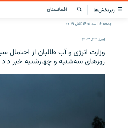
ینک‌های
افغانستان
زیربخش‌ها
ابل
سترسی
جستجو
جمعه ۱۶ اسد ۱۴۰۵ کابل ۰۰:۴۱
صفحه نخست
ازگشت
گزارش‌ها
ه
اسد ۲۳, ۱۴۰۳
تن
خبرها
افغانستان
صلی
وزارت انرژی و آب طالبان از احتمال س
ازگشت
جدول نشرات
منطقه
افغانستان
روزهای سه‌شنبه و چهارشنبه خبر داد
ه
مصاحبه‌ها
جهان
شرق میانه
نوی
صلی
برنامه‌ها
جهان
راجعه
مجموعه تصویری
ه
فحه
ورزش
ستجو
بحران مهاجرت
'کووید-۱۹'