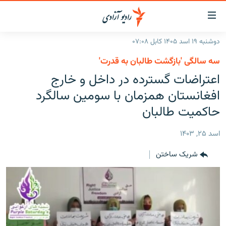
ینک‌های
ابل
سترسی
دوشنبه ۱۹ اسد ۱۴۰۵ کابل ۰۷:۰۸
ازگشت
صفحه نخست
سه سالگی 'بازگشت طالبان به قدرت'
ه
گزارش‌ها
اعتراضات گسترده در داخل و خارج
تن
صلی
خبرها
افغانستان
افغانستان همزمان با سومین سالگرد
ازگشت
جدول نشرات
حاکمیت طالبان
منطقه
افغانستان
ه
نوی
مصاحبه‌ها
جهان
شرق میانه
اسد ۲۵, ۱۴۰۳
صلی
برنامه‌ها
جهان
راجعه
شریک ساختن
ه
مجموعه تصویری
فحه
ورزش
ستجو
بحران مهاجرت
'کووید-۱۹'