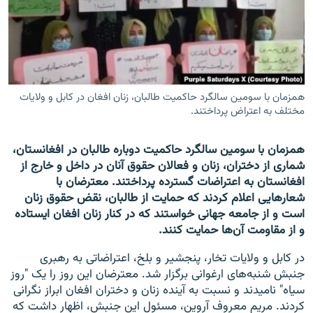
تماس
صفحه پشتو
Azadi English
همزمان با سومین سالگرد حاکمیت طالبان، زنان افغان در کابل و ولایات
مختلف به اعتراض پرداختند.
به ما بپیوندید
همزمان با سومین سالگرد حاکمیت دوباره طالبان در افغانستان،
شماری از دختران، زنان و فعالان حقوق آنان در داخل و خارج از
همۀ سایت‌های رادیو آزادی/ رادیو اروپای آزاد
افغانستان به اعتراضات گسترده پرداختند. معترضان با
شعارهایی اعلام کردند که حمایت از طالبان، نقض حقوق زنان
است و از جامعه جهانی خواستند که در کنار زنان افغان ایستاده
و از مقاومت آن‌ها حمایت کنند.
در کابل و ولایات تخار، پنجشیر و بلخ، اعتراضاتی به رهبری
جنبش شنبه‌های ارغوانی برگزار شد. معترضان این روز را یک "روز
سیاه" نامیدند و نسبت به آینده زنان و دختران افغان ابراز نگرانی
کردند. مریم معروف آروین، مسئول این جنبش، اظهار داشت که