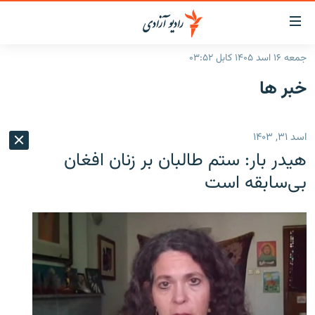
ینک‌های
ابل
سترسی
جمعه ۱۶ اسد ۱۴۰۵ کابل ۰۳:۵۲
ازگشت
صفحه نخست
خبر ها
ه
گزارش‌ها
تن
صلی
خبرها
افغانستان
اسد ۳۱, ۱۴۰۳
ازگشت
جدول نشرات
منطقه
افغانستان
ه
هیدر بار: ستم طالبان بر زنان افغان
نوی
مصاحبه‌ها
جهان
شرق میانه
بی‌سابقه است
صلی
برنامه‌ها
جهان
راجعه
ه
مجموعه تصویری
فحه
ورزش
ستجو
بحران مهاجرت
'کووید-۱۹'