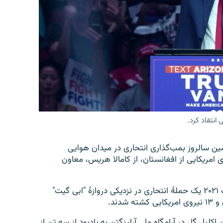
انتقاد کرد.
ین سالروز بمب‌گذاری انتحاری در میدان هوایی
ی امریکایی از افغانستان، از کامالا هریس، معاون
حدود دو هفته پس از ورود طالبان به کابل، در ۲۶ اگست ۲۰۲۱ یک حملۀ انتحاری در نزدیکی دروازۀ "ابی گیت"
یل گل در آرامگاه ملی آرلینگتن به یادبود از سه تن از