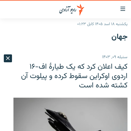
ینک‌های
ابل
سترسی
یکشنبه ۱۸ اسد ۱۴۰۵ کابل ۰۱:۲۳
ازگشت
صفحه نخست
جهان
ه
گزارش‌ها
تن
صلی
خبرها
افغانستان
سنبله ۰۹, ۱۴۰۳
ازگشت
جدول نشرات
منطقه
افغانستان
ه
کیف اعلان کرد که یک طیارهٔ اف-۱۶
نوی
مصاحبه‌ها
جهان
شرق میانه
اردوی اوکراین سقوط کرده و پیلوت آن
صلی
کشته شده است
برنامه‌ها
جهان
راجعه
ه
مجموعه تصویری
فحه
ورزش
ستجو
بحران مهاجرت
'کووید-۱۹'