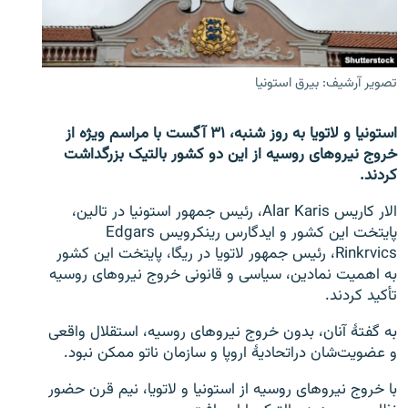
تماس
صفحه پشتو
تصویر آرشیف: بیرق استونیا
Azadi English
استونیا و لاتویا به روز شنبه، ۳۱ آگست با مراسم‌ ویژه از
به ما بپیوندید
خروج نیروهای روسیه از این دو کشور بالتیک بزرگداشت
کردند.
الار کاریس Alar Karis، رئیس جمهور استونیا در تالین،
همۀ سایت‌های رادیو آزادی/ رادیو اروپای آزاد
پایتخت این کشور و ایدگارس رینکرویس Edgars
Rinkrvics، رئیس جمهور لاتویا در ریگا، پایتخت این کشور
به اهمیت نمادین، سیاسی و قانونی خروج نیروهای روسیه
تأکید کردند.
به گفتۀ آنان، بدون خروج نیروهای روسیه، استقلال واقعی
و عضویت‌شان دراتحادیۀ اروپا و سازمان ناتو ممکن نبود.
با خروج نیروهای روسیه از استونیا و لاتویا، نیم قرن حضور