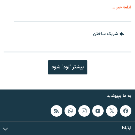
ادامه خبر ...
شریک ساختن
بیشتر "لود" شود
به ما بپیوندید
ارتباط