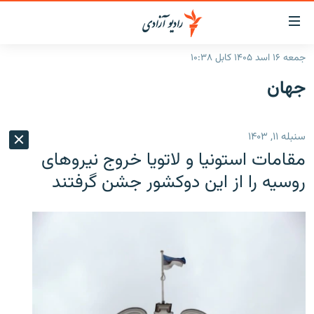
ینک‌های
ابل
سترسی
جمعه ۱۶ اسد ۱۴۰۵ کابل ۱۰:۳۸
ازگشت
صفحه نخست
جهان
ه
گزارش‌ها
تن
صلی
خبرها
افغانستان
سنبله ۱۱, ۱۴۰۳
ازگشت
جدول نشرات
منطقه
افغانستان
ه
مقامات استونیا و لاتویا خروج نیروهای
نوی
مصاحبه‌ها
جهان
شرق میانه
روسیه را از این دوکشور جشن گرفتند
صلی
برنامه‌ها
جهان
راجعه
ه
مجموعه تصویری
فحه
ورزش
ستجو
بحران مهاجرت
'کووید-۱۹'