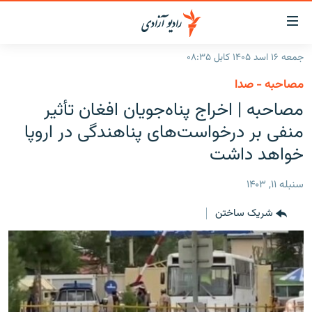
ینک‌های
ابل
سترسی
جمعه ۱۶ اسد ۱۴۰۵ کابل ۰۸:۳۵
ازگشت
صفحه نخست
مصاحبه - صدا
ه
گزارش‌ها
مصاحبه | اخراج پناه‌جویان افغان تأثیر
تن
صلی
خبرها
افغانستان
منفی بر درخواست‌های پناهندگی در اروپا
ازگشت
جدول نشرات
خواهد داشت
منطقه
افغانستان
ه
نوی
مصاحبه‌ها
جهان
شرق میانه
سنبله ۱۱, ۱۴۰۳
صلی
برنامه‌ها
جهان
راجعه
شریک ساختن
ه
مجموعه تصویری
فحه
ورزش
ستجو
بحران مهاجرت
'کووید-۱۹'