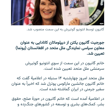
تماس
صفحه پشتو
Azadi English
گانیون توسط انتونیو گوتیرش به این سمت منصوب شد.
به ما بپیوندید
جورجیت گانیون یکتن از دیپلوماتان کانادایی به عنوان
معاون سیاسی نمایندگی ملل متحد در افغانستان (یونما)
تعیین شد.
همۀ سایت‌های رادیو آزادی/ رادیو اروپای آزاد
خانم گانیون در این سمت از سوی انتونیو گوتیرش
سرمنشی ملل متحد تعیین شده است.
ملل متحد امروز چهارشنبه ۱۴ سنبله در اعلامیۀ گفت که
خانم گانیون جانشین مارکوس پوتزل شد که اخیراً به عنوان
سفیر جرمنی در ایران گماشته شده است.
در اعلامیۀ آمده است که خانم گانیون در حوزۀ صلح، حقوق
بشر، کمک‌های بشری و توسعه در کشورهای جنگ‌زده و