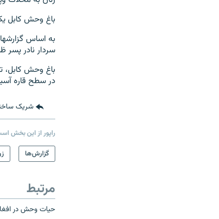
زنان به محلات و
باغ وحش کابل یک
سردار نادر پسر ظ
باغ وحش کابل، ت
در سطح قاره آسیا
شریک ساخت
راپور از این بخش اس
گزارش‌ها
زن
مرتبط
حیات وحش در افغانس