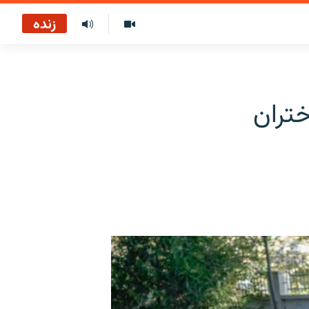
زنده
تران