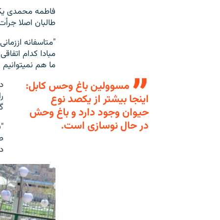
فاطمه محمدی یکی 
طالبان اصلا جرأت 
"متاسفانه اززمان
مبادا کدام اتفاقی
ما هم نمیتوانیم 
مسوولین باغ وحس کابل:
د
ر
اینجا بیشتر از یکصد نوع
گا
حیوان وجود دارد و باغ وحش
در حال نوسازی است.
"
ط
د