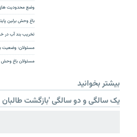
وضع محدودیت های ط
باغ وحش برلین پای
تخریب بند آب در خر
مسئولان: وضعیت با
صفحه پشتو
مسئولان باغ وحش کا
Azadi English
بیشتر بخوانید
به ما بپیوندید
یک سالگی و دو سالگی 'بازگشت طالبان ب
همۀ سایت‌های رادیو آزادی/ رادیو
اروپای آزاد