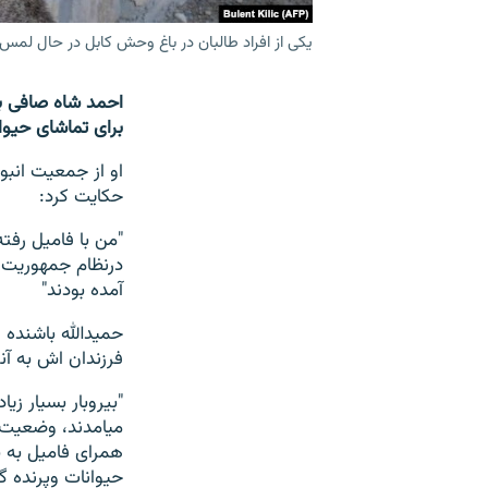
یکی از افراد طالبان در باغ وحش کابل در حال لم
احمد شاه صافی ب
برای تماشای حیوا
او از جمعیت انبو
حکایت کرد:
"من با فامیل رفت
درنظام جمهوریت 
آمده بودند"
حمیدالله باشنده 
فرزندان اش به آنج
"بیروبار بسیار زی
میامدند، وضعیت 
همرای فامیل به ب
حیوانات وپرنده 