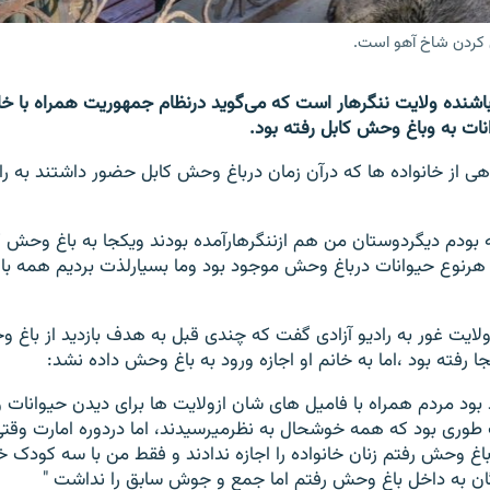
س کردن شاخ آهو است.
اشنده ولایت ننگرهار است که می‌گوید درنظام جمهوریت همراه با خ
نات به وباغ وحش کابل رفته بود.
هی از خانواده ها که درآن زمان درباغ وحش کابل حضور داشتند به را
ه بودم دیگردوستان من هم ازننگرهارآمده بودند ویکجا به باغ وحش ک
هرنوع حیوانات درباغ وحش موجود بود وما بسیارلذت بردیم همه با
ولایت غور به رادیو آزادی گفت که چندی قبل به هدف بازدید از باغ
ا رفته بود ،اما به خانم او اجازه ورود به باغ وحش داده نشد:
اد بود مردم همراه با فامیل های شان ازولایت ها برای دیدن حیوانات
طوری بود که همه خوشحال به نظرمیرسیدند، اما دردوره امارت وقتی
اغ وحش رفتم زنان خانواده را اجازه ندادند و فقط من با سه کودک خ
گان به داخل باغ وحش رفتم اما جمع و جوش سابق را نداشت "