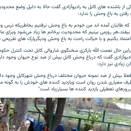
از باشنده های کابل به رادیوآزادی گفت حالا به دلیل وضع محدود
رفتن به باغ وحش را ندارد:
ی که طالبان آمده اند من خودم به باغ وحش نرفتیم بخاطریکه ترس ود
 بیفتد،هر روزمی بینیم که محدودیت برخانم ها زیاد می‌شود وبرای ما 
اعتماد بکنیم و با خیالت راحت به باغ وحش ودیگرپارک های تفریحی ب
راین حال نعمت الله بارکزی سخنگوی شاروالی کابل تحت کنترل حکوم
ادیوآزادی گفت که درباغ وحش کابل بیش از صد نوع حیوان وجود دارد 
ن زیادی نیز دارد:
فعلا بیش از صد نمونه حیوان مختلف درباغ وحش شهرکابل وجود دار
رف معیاری شدن روان است وبازدید کننده های خودش را به گونه مخ
رروزهای تعطیلی بازدید کننده ها بسیارزیاد است"