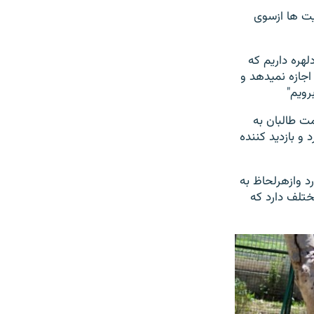
یت ها ازسوی
لهره داریم که
اجازه نمیدهد و
رویم"
ت طالبان به
و بازدید کننده
د وازهرلحاظ به
تلف دارد که