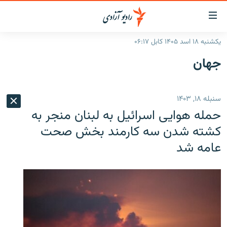
ینک‌های
ابل
سترسی
یکشنبه ۱۸ اسد ۱۴۰۵ کابل ۰۶:۱۷
ازگشت
صفحه نخست
جهان
ه
گزارش‌ها
تن
صلی
خبرها
افغانستان
سنبله ۱۸, ۱۴۰۳
ازگشت
جدول نشرات
منطقه
افغانستان
ه
حمله هوایی اسرائیل به لبنان منجر به
نوی
مصاحبه‌ها
جهان
شرق میانه
کشته شدن سه کارمند بخش صحت
صلی
عامه شد
برنامه‌ها
جهان
راجعه
ه
مجموعه تصویری
فحه
ورزش
ستجو
بحران مهاجرت
'کووید-۱۹'