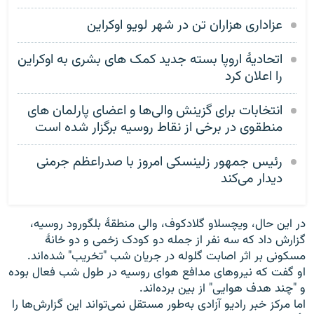
عزاداری هزاران تن در شهر لویو اوکراین
اتحادیهٔ اروپا بسته جدید کمک های بشری به اوکراین
را اعلان کرد
انتخابات برای گزینش والی‌ها و اعضای پارلمان های
منطقوی در برخی از نقاط روسیه برگزار شده است
رئیس جمهور زلینسکی امروز با صدراعظم جرمنی
دیدار می‌کند
در این حال، ویچسلاو گلادکوف، والی منطقهٔ بلگورود روسیه،
گزارش داد که سه نفر از جمله دو کودک زخمی و دو خانهٔ
مسکونی بر اثر اصابت گلوله در جریان شب "تخریب" شده‌اند.
او گفت که نیروهای مدافع هوای روسیه در طول شب فعال بوده
و "چند هدف هوایی" از بین برده‌اند.
اما مرکز خبر رادیو آزادی به‌طور مستقل نمی‌تواند این گزارش‌ها را