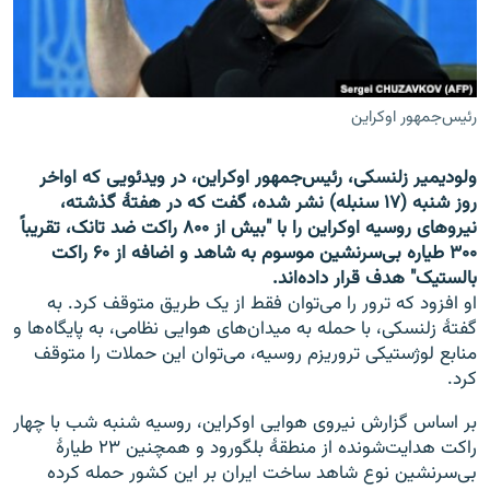
تماس
صفحه پشتو
Azadi English
رئیس‌جمهور اوکراین
به ما بپیوندید
ولودیمیر زلنسکی، رئیس‌جمهور اوکراین، در ویدئویی که اواخر
روز شنبه (۱۷ سنبله) نشر شده، گفت که در هفتهٔ گذشته،
نیروهای روسیه اوکراین را با "بیش از ۸۰۰ راکت ضد تانک، تقریباً
۳۰۰ طیاره بی‌سرنشین موسوم به شاهد و اضافه از ۶۰ راکت
همۀ سایت‌های رادیو آزادی/ رادیو اروپای آزاد
بالستیک" هدف قرار داده‌اند.
او افزود که ترور را می‌توان فقط از یک طریق متوقف کرد. به
گفتهٔ زلنسکی، با حمله به میدان‌های هوایی نظامی، به پایگاه‌ها و
منابع لوژستیکی تروریزم روسیه، می‌توان این حملات را متوقف
کرد.
بر اساس گزارش نیروی هوایی اوکراین، روسیه شنبه شب با چهار
راکت هدایت‌شونده از منطقهٔ بلگورود و همچنین ۲۳ طیارهٔ
بی‌سرنشین نوع شاهد ساخت ایران بر این کشور حمله کرده