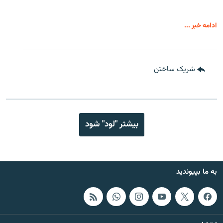
ادامه خبر ...
شریک ساختن
بیشتر "لود" شود
به ما بپیوندید