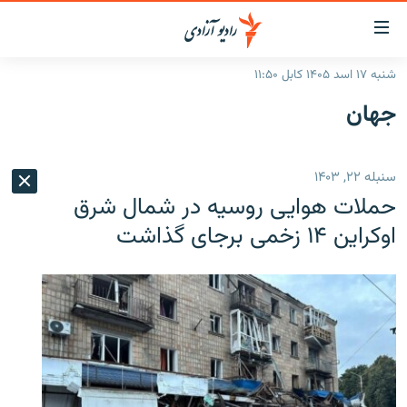
ینک‌های
ابل
سترسی
شنبه ۱۷ اسد ۱۴۰۵ کابل ۱۱:۵۰
ازگشت
صفحه نخست
جهان
ه
گزارش‌ها
تن
صلی
خبرها
افغانستان
سنبله ۲۲, ۱۴۰۳
ازگشت
جدول نشرات
منطقه
افغانستان
ه
حملات هوایی روسیه در شمال شرق
نوی
مصاحبه‌ها
جهان
شرق میانه
اوکراین ۱۴ زخمی برجای گذاشت
صلی
برنامه‌ها
جهان
راجعه
ه
مجموعه تصویری
فحه
ورزش
ستجو
بحران مهاجرت
'کووید-۱۹'