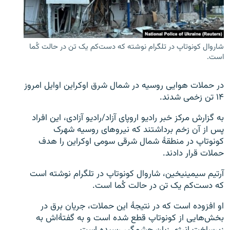
تماس
صفحه پشتو
شاروال کونوتاپ در تلگرام نوشته که دست‌کم یک تن در حالت کُما
Azadi English
است.
به ما بپیوندید
در حملات هوایی روسیه در شمال شرق اوکراین اوایل امروز
۱۴ تن زخمی شدند.
به گزارش مرکز خبر رادیو اروپای آزاد/رادیو آزادی، این افراد
پس از آن زخم برداشتند که نیروهای روسیه شهرک
همۀ سایت‌های رادیو آزادی/ رادیو اروپای آزاد
کونوتاپ در منطقۀ شمال شرقی سومی اوکراین را هدف
حملات قرار دادند.
آرتیم سیمینیخین، شاروال کونوتاپ در تلگرام نوشته است
که دست‌کم یک تن در حالت کُما است.
او افزوده است که در نتیجۀ این حملات، جریان برق در
بخش‌هایی از کونوتاپ قطع شده است و به گفتۀ‌اش به