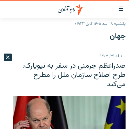
ینک‌های
ابل
سترسی
یکشنبه ۱۸ اسد ۱۴۰۵ کابل ۰۴:۲۳
ازگشت
صفحه نخست
جهان
ه
گزارش‌ها
تن
صلی
خبرها
افغانستان
سنبله ۳۱, ۱۴۰۳
ازگشت
جدول نشرات
منطقه
افغانستان
ه
صدراعظم جرمنی در سفر به نیویارک،
نوی
مصاحبه‌ها
جهان
شرق میانه
طرح اصلاح سازمان ملل را مطرح
صلی
می‌کند
برنامه‌ها
جهان
راجعه
ه
مجموعه تصویری
فحه
ورزش
ستجو
بحران مهاجرت
'کووید-۱۹'