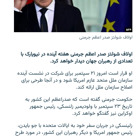
تماس
صفحه پشتو
Azadi English
اولاف شولتز صدر اعظم جرمنی
به ما بپیوندید
اولاف شولتز صدر اعظم جرمنی هفته آینده در نیویارک با
تعدادی از رهبران جهان دیدار خواهد کرد.
او قرار است امروز ۲۱ سپتمبر برای شرکت در نشست آینده
همۀ سایت‌های رادیو آزادی/ رادیو اروپای آزاد
سازمان ملل متحد عازم امریکا شود و در آنجا طرحی برای
اصلاح سازمان ملل ارائه کند.
حکومت جرمنی گفته است که صدراعظم این کشور به
تاریخ ۲۳ سپتمبر با ولودیمیر زلنسکی، رئیس جمهور
اوکراین نیز گفتگو خواهد کرد.
زلینسکی در جریان سفر خود به ایالات متحده با جو بایدن،
رئیس جمهور امریکا و دیگر رهبران این کشور، در مورد طرح