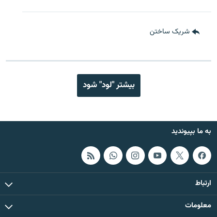
شریک ساختن
بیشتر "لود" شود
به ما بپیوندید
ارتباط
معلومات